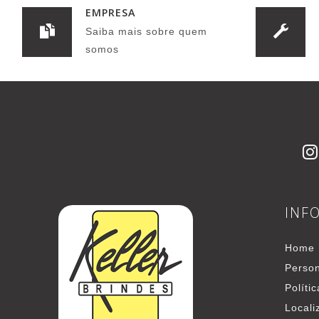
EMPRESA
Saiba mais sobre quem
somos
INF
Home
Person
Políti
Locali