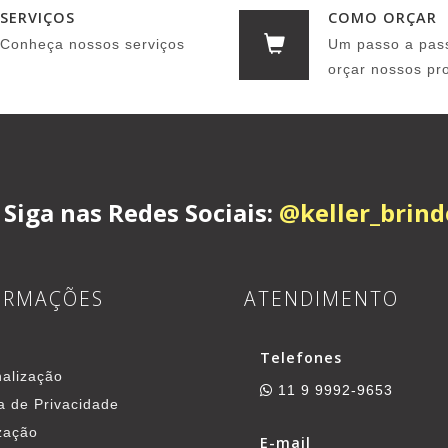
SERVIÇOS
COMO ORÇAR
Conheça nossos serviços
Um passo a pas
orçar nossos pr
Siga nas Redes Sociais:
@keller_brind
ORMAÇÕES
ATENDIMENTO
Telefones
alização
11 9 9992-9653
ca de Privacidade
zação
E-mail