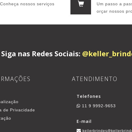
Conheça nossos serviços
Um passo a pas
orçar nossos pr
Siga nas Redes Sociais:
@keller_brind
ORMAÇÕES
ATENDIMENTO
Telefones
alização
11 9 9992-9653
ca de Privacidade
zação
E-mail
kellerbrindes@kellerbrind