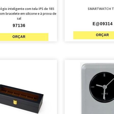
ógio inteligente com tela IPS de 185
SMARTWATCH T
om bracelete em silicone e à prova de
sal
E@09314
97136