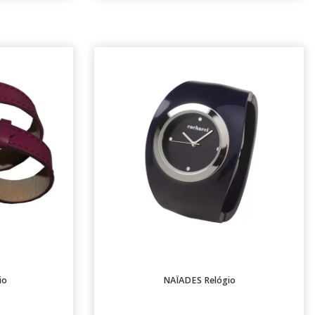
io
NAÏADES Relógio