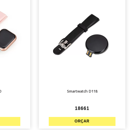
0
Smartwatch D118
18661