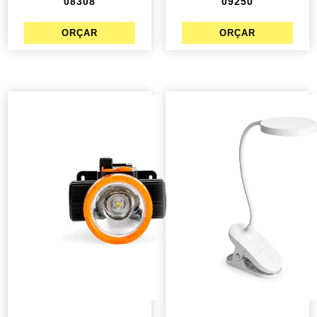
08308
09250