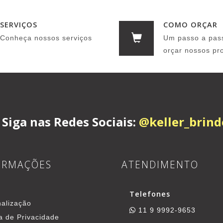
SERVIÇOS
COMO ORÇAR
Conheça nossos serviços
Um passo a pas
orçar nossos pr
Siga nas Redes Sociais:
@keller_brind
ORMAÇÕES
ATENDIMENTO
Telefones
alização
11 9 9992-9653
ca de Privacidade