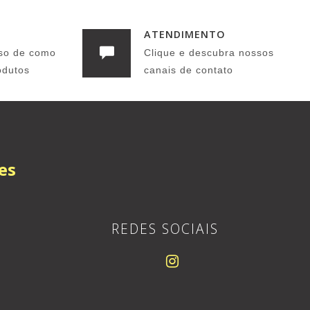
ATENDIMENTO
so de como
Clique e descubra nossos
odutos
canais de contato
es
REDES SOCIAIS