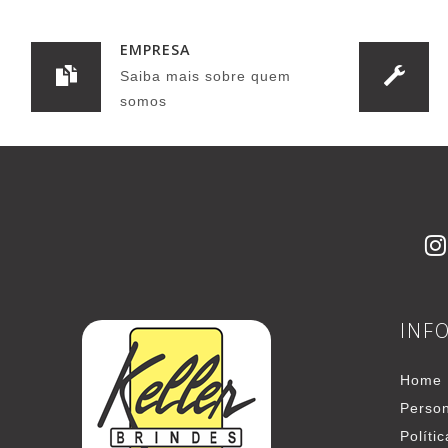
EMPRESA
Saiba mais sobre quem
somos
INF
Home
Person
Políti