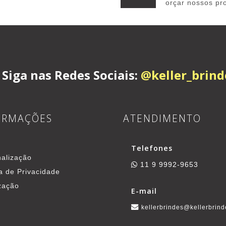
orçar nossos pr
Siga nas Redes Sociais:
@keller_brind
ORMAÇÕES
ATENDIMENTO
Telefones
alização
11 9 9992-9653
ca de Privacidade
zação
E-mail
kellerbrindes@kellerbrind