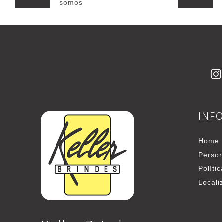
somos
INF
Home
Person
Políti
Locali