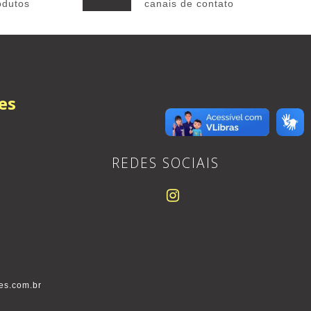
odutos
canais de contato
es
REDES SOCIAIS
es.com.br